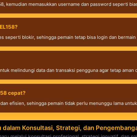
l158, kemudian memasukkan username dan password seperti bia
GEL158?
es seperti blokir, sehingga pemain tetap bisa login dan bermain
k melindungi data dan transaksi pengguna agar tetap aman d
158 cepat?
dan efisien, sehingga pemain tidak perlu menunggu lama untuk
 dalam Konsultasi, Strategi, dan Pengembanga
u melalui konsultasi profesional, strategi inovatif, dan 