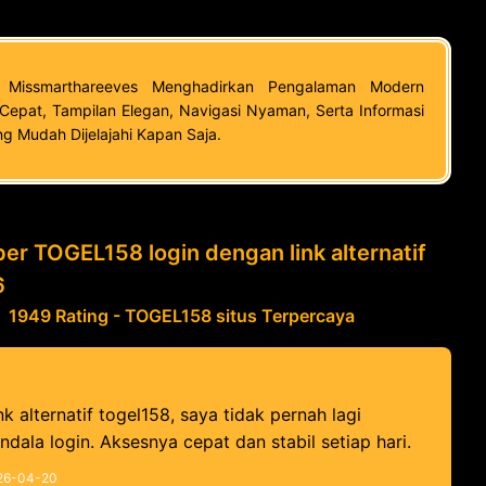
Missmarthareeves Menghadirkan Pengalaman Modern
epat, Tampilan Elegan, Navigasi Nyaman, Serta Informasi
g Mudah Dijelajahi Kapan Saja.
r TOGEL158 login dengan link alternatif
6
1949 Rating - TOGEL158 situs Terpercaya
nk alternatif togel158, saya tidak pernah lagi
dala login. Aksesnya cepat dan stabil setiap hari.
26-04-20