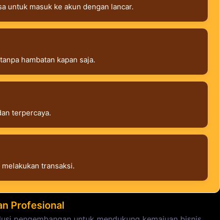
sa untuk masuk ke akun dengan lancar.
 tanpa hambatan kapan saja.
an terpercaya.
 melakukan transaksi.
n Profesional
solusi pengembangan untuk mendukung kemajuan bisnis..