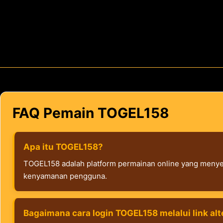
FAQ Pemain TOGEL158
Apa itu TOGEL158?
TOGEL158 adalah platform permainan online yang menyedi
kenyamanan pengguna.
Bagaimana cara login TOGEL158 melalui link alt